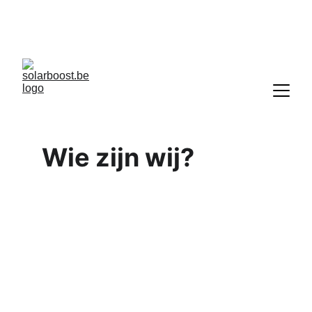
10 zonnepanelen gekocht = 10 gratis 
(totaal 20), bij combinatie met andere 
energiewerken
Wie zijn wij?