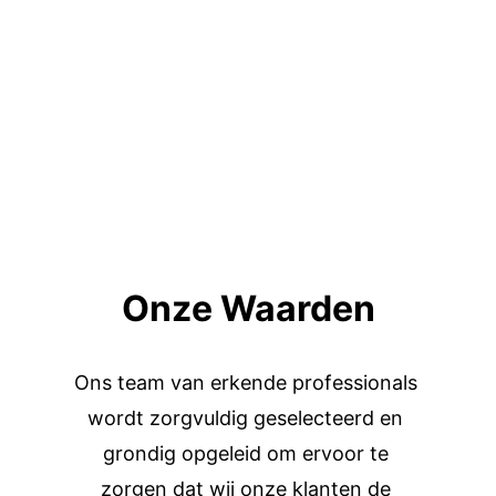
warmtepompen: we bieden 
projecten op maat en persoonlijke 
begeleiding in elke fase. Ons doel: 
iedereen het comfort, de prestaties 
en de duurzaamheid van een 
doordachte energetische renovatie 
bieden."
Onze Waarden
Ons team van erkende professionals 
wordt zorgvuldig geselecteerd en 
grondig opgeleid om ervoor te 
zorgen dat wij onze klanten de 