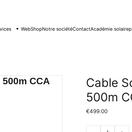
s = 10 offerts (soit un total de 20), en combinaison avec d
vices
WebShop
Notre société
Contact
Académie solaire
p
Cable S
500m C
€499.00