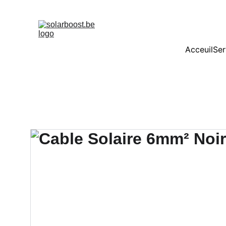
10 panneaux solaires acheté
Acceuil
Ser