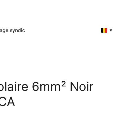
’autres travaux énergétiques
age syndic
olaire 6mm² Noir
CA